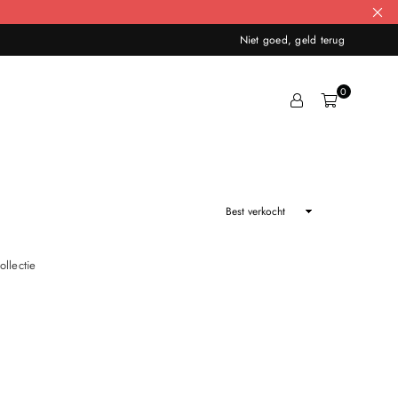
Niet goed, geld terug
0
Sorteer
bij
ollectie