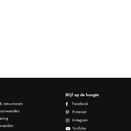
Blijf op de hoogte
& retourneren
Facebook
oorwaarden
Pinterest
aring
Instagram
rwaarden
YouTube