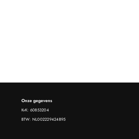
Onze gegevens
KvK: 60853204
BTW: NL002229424B95