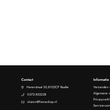
Contact
Informatie
Herenstraat 30,8102CP Raalte
Verzenden 
Algemene v
0572-853228
Privacyverkl
sharon@fierceshop.nl
Servicevoo