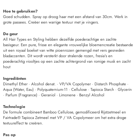
Hoe te gebruiken?
Goed schudden. Spray op droog haar met een afstand van 30cm. Werk in
grote passees. Creëer een warrige textuur met je vingers.
De geur
All Hair Types en Styling hebben dezelfde poederachtige en zachte
basisgeur. Een pure, frisse en elegante vrouwelijke bloemencreatie bestaande
uit een royaal boeket van witte pioenrozen gemengd met vers gesneden
bladaccenten. Dit wordt versterkt door stralende rozen, fresia's en
poederachtig viooltjes op een zachte achtergrond van romige musk en zacht
hout
Ingrediënten
Dimethyl Ether · Alcohol denat. · VP/VA Copolymer · Distarch Phosphate ·
Aqua (Water, Eau) · Polyquaternium-11 · Cellulose · Tapioca Starch · Glycerin
· Parfum (Fragrance) · Geraniol · Limonene · Benzyl Alcohol
Technologie
De formule combineert Bamboo Cellulose, gemodificeerd Rijstzetmeel en
Fairtrade® Tapioca Zetmeel met VP / VA Copolymeer om het extra droge
textuureffect te creëren.
Pas op