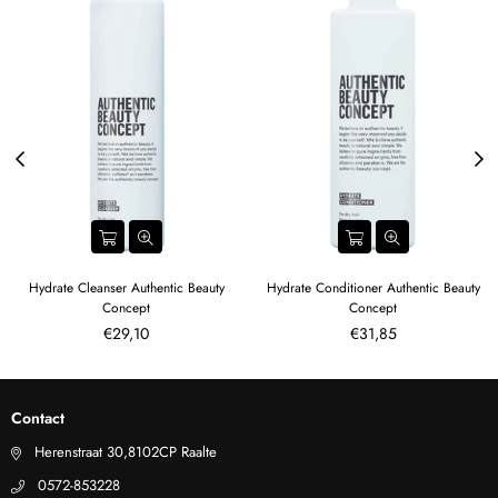
Hydrate Cleanser Authentic Beauty
Hydrate Conditioner Authentic Beauty
Concept
Concept
Normale
Normale
€29,10
€31,85
prijs
prijs
Contact
Herenstraat 30,8102CP Raalte
0572-853228