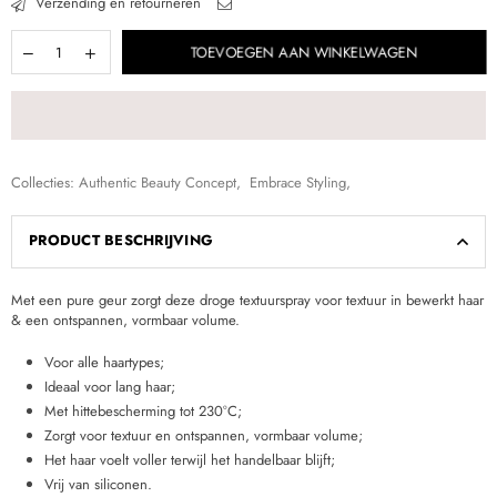
Verzending en retourneren
TOEVOEGEN AAN WINKELWAGEN
Collecties:
Authentic Beauty Concept
,
Embrace Styling
,
PRODUCT BESCHRIJVING
Met een pure geur zorgt deze droge textuurspray voor textuur in bewerkt haar
& een ontspannen, vormbaar volume.
Voor alle haartypes;
Ideaal voor lang haar;
Met hittebescherming tot 230°C;
Zorgt voor textuur en ontspannen, vormbaar volume;
Het haar voelt voller terwijl het handelbaar blijft;
Vrij van siliconen.